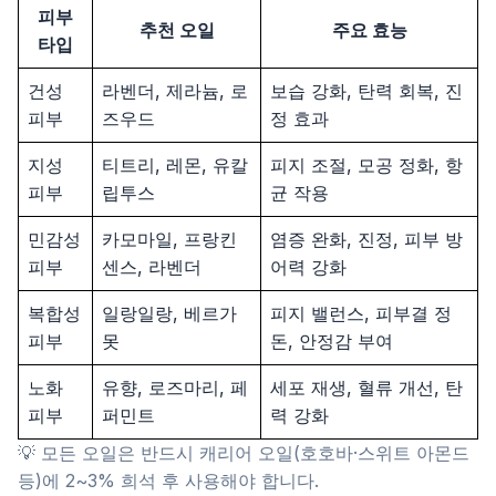
피부
추천 오일
주요 효능
타입
건성
라벤더, 제라늄, 로
보습 강화, 탄력 회복, 진
피부
즈우드
정 효과
지성
티트리, 레몬, 유칼
피지 조절, 모공 정화, 항
피부
립투스
균 작용
민감성
카모마일, 프랑킨
염증 완화, 진정, 피부 방
피부
센스, 라벤더
어력 강화
복합성
일랑일랑, 베르가
피지 밸런스, 피부결 정
피부
못
돈, 안정감 부여
노화
유향, 로즈마리, 페
세포 재생, 혈류 개선, 탄
피부
퍼민트
력 강화
💡 모든 오일은 반드시 캐리어 오일(호호바·스위트 아몬드
등)에 2~3% 희석 후 사용해야 합니다.