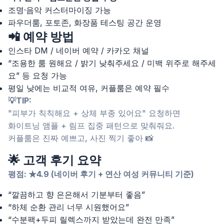
조명·음악 커스터마이징 가능
파우더룸, 포토존, 화장품 테스팅 공간 운영
📲 예약 방법
인스타 DM / 네이버 예약 / 카카오 채널
“조용한 룸 원해요 / 밝기 낮춰주세요 / 미백 위주로 해주세
요” 등 요청 가능
평일 낮에는 비교적 여유, 커플룸은 예약 필수
💡TIP:
"피부가 칙칙해요 + 상체 부종 있어요" 요청하면
화이트닝 앰플 + 림프 집중 패턴으로 맞춰줘요.
커플룸은 진짜 예쁘고, 사진 찍기 좋아 📸
🌟 고객 후기 요약
평점: ★4.9 (네이버 후기 + 연산 여성 커뮤니티 기준)
“깔끔하고 향 은은해서 기분부터 좋음”
“하체 순환 관리 너무 시원했어요”
“수분팩+두피 릴렉스까지 받았는데 완전 만족”