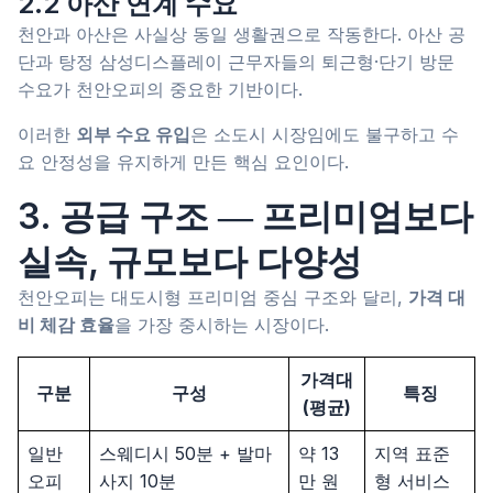
2.2 아산 연계 수요
천안과 아산은 사실상 동일 생활권으로 작동한다. 아산 공
단과 탕정 삼성디스플레이 근무자들의 퇴근형·단기 방문
수요가 천안오피의 중요한 기반이다.
이러한
외부 수요 유입
은 소도시 시장임에도 불구하고 수
요 안정성을 유지하게 만든 핵심 요인이다.
3. 공급 구조 ― 프리미엄보다
실속, 규모보다 다양성
천안오피는 대도시형 프리미엄 중심 구조와 달리,
가격 대
비 체감 효율
을 가장 중시하는 시장이다.
가격대
구분
구성
특징
(평균)
일반
스웨디시 50분 + 발마
약 13
지역 표준
오피
사지 10분
만 원
형 서비스