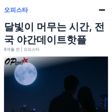
오피스타
달빛이 머무는 시간, 전
국 야간데이트핫플
8개월 전
|
오피스타