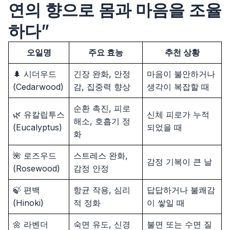
연의 향으로 몸과 마음을 조율
하다”
오일명
주요 효능
추천 상황
🌲 시더우드
긴장 완화, 안정
마음이 불안하거나
(Cedarwood)
감, 집중력 향상
생각이 복잡할 때
순환 촉진, 피로
🌿 유칼립투스
신체 피로가 누적
해소, 호흡기 정
(Eucalyptus)
되었을 때
화
🌺 로즈우드
스트레스 완화,
감정 기복이 큰 날
(Rosewood)
감정 안정
🍃 편백
항균 작용, 심리
답답하거나 불쾌감
(Hinoki)
적 정화
이 쌓일 때
🌼 라벤더
숙면 유도, 신경
불면 또는 수면 질