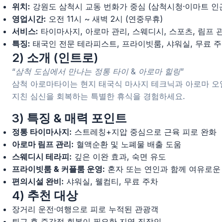
위치:
강원도 삼척시 교동 번화가 중심 (삼척시청·이마트 인
영업시간:
오전 11시 ~ 새벽 2시 (연중무휴)
서비스:
타이마사지, 아로마 관리, 스웨디시, 스포츠, 림프 
특징:
태국인 전문 테라피스트, 프라이빗룸, 샤워실, 무료 
2) 소개 (인트로)
“삼척 도심에서 만나는 정통 타이 & 아로마 힐링”
삼척 아로마타이는 현지 태국식 마사지 테크닉과 아로마 오
지친 심신을 회복하는 특별한 휴식을 경험하세요.
3) 특징 & 매력 포인트
정통 타이마사지:
스트레칭+지압 중심으로 근육 피로 완화
아로마 림프 관리:
혈액순환 및 노폐물 배출 도움
스웨디시 테라피:
깊은 이완 효과, 숙면 유도
프라이빗룸 & 커플룸 운영:
혼자 또는 연인과 함께 여유로운
편의시설 완비:
샤워실, 웰컴티, 무료 주차
4) 추천 대상
장거리 운전·여행으로 피로 누적된 관광객
퇴근 후 즉각적 회복이 필요한 지역 직장인