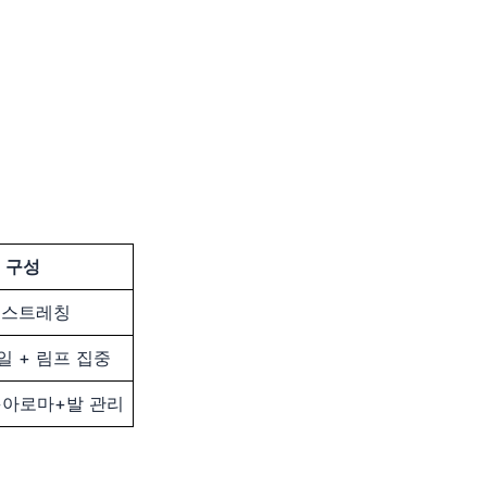
구성
 스트레칭
일 + 림프 집중
아로마+발 관리