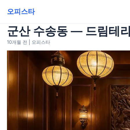
오피스타
군산 수송동 — 드림테라피 
10개월 전
|
오피스타