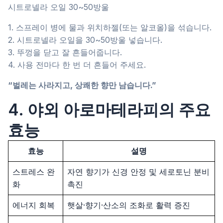
시트로넬라 오일 30~50방울
1. 스프레이 병에 물과 위치하젤(또는 알코올)을 섞습니다.
2. 시트로넬라 오일을 30~50방울 넣습니다.
3. 뚜껑을 닫고 잘 흔들어줍니다.
4. 사용 전마다 한 번 더 흔들어 주세요.
“벌레는 사라지고, 상쾌한 향만 남습니다.”
4. 야외 아로마테라피의 주요
효능
효능
설명
스트레스 완
자연 향기가 신경 안정 및 세로토닌 분비
화
촉진
에너지 회복
햇살·향기·산소의 조화로 활력 증진