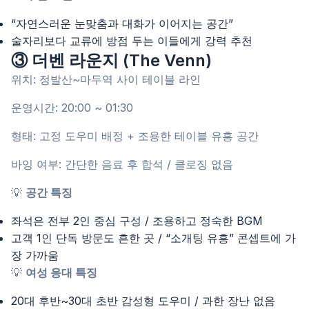
“자연스러운 눈맞춤과 대화가 이어지는 공간”
술자리보다 교류에 방점 두는 이들에게 강력 추천
③ 더벤 라운지 (The Venn)
위치: 정발산~마두역 사이 테이블 라인
운영시간: 20:00 ~ 01:30
형태: 고정 도우미 배정 + 조용한 테이블 유흥 공간
바잉 여부: 간단한 음료 후 합석 / 클로징 없음
💡
공간 특징
좌석은 전부 2인 중심 구성 / 조용하고 정숙한 BGM
고객 1인 단독 방문도 흔한 곳 / “소개팅 유흥” 콘셉트에 가
장 가까움
💡
여성 응대 특징
20대 후반~30대 초반 감성형 도우미 / 과한 장난 없음