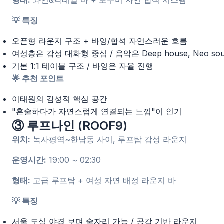
형태:
와인&칵테일 바 + 도우미 자연 합석 시스템
💡 특징
오픈형 라운지 구조 + 바잉/합석 자연스러운 흐름
여성층은 감성 대화형 중심 / 음악은 Deep house, Neo sou
기본 1:1 테이블 구조 / 바잉은 자율 진행
🌟 추천 포인트
이태원의 감성적 핵심 공간
"혼술하다가 자연스럽게 연결되는 느낌"이 인기
③ 루프나인 (ROOF9)
위치:
녹사평역~한남동 사이, 루프탑 감성 라운지
운영시간:
19:00 ~ 02:30
형태:
고급 루프탑 + 여성 자연 배정 라운지 바
💡 특징
서울 도심 야경 보며 술자리 가능 / 공감 기반 라운지