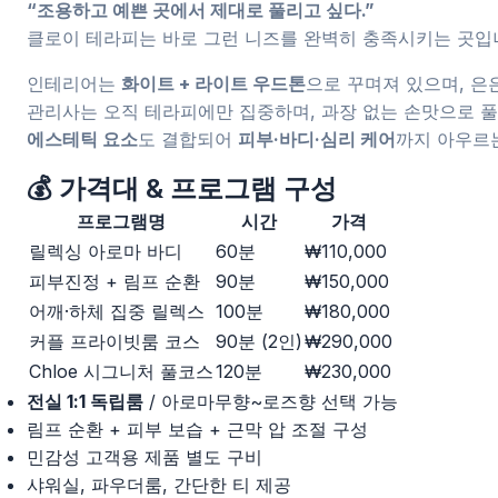
“조용하고 예쁜 곳에서 제대로 풀리고 싶다.”
클로이 테라피는 바로 그런 니즈를 완벽히 충족시키는 곳입
인테리어는
화이트 + 라이트 우드톤
으로 꾸며져 있으며, 은
관리사는 오직 테라피에만 집중하며, 과장 없는 손맛으로 
에스테틱 요소
도 결합되어
피부·바디·심리 케어
까지 아우르
💰 가격대 & 프로그램 구성
프로그램명
시간
가격
릴렉싱 아로마 바디
60분
₩110,000
피부진정 + 림프 순환
90분
₩150,000
어깨·하체 집중 릴렉스
100분
₩180,000
커플 프라이빗룸 코스
90분 (2인)
₩290,000
Chloe 시그니처 풀코스
120분
₩230,000
전실 1:1 독립룸
/ 아로마무향~로즈향 선택 가능
림프 순환 + 피부 보습 + 근막 압 조절 구성
민감성 고객용 제품 별도 구비
샤워실, 파우더룸, 간단한 티 제공