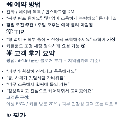
📲 예약 방법
전화 / 네이버 톡톡 / 인스타그램 DM
“복부 림프 원해요”, “향 없이 조용하게 부탁해요” 등 디테
평일 오전 추천
/ 주말 오후는 예약 빨리 마감됨
💡 TIP
“향 없이 + 복부 중심 + 진정팩 포함해주세요” 조합이
가장 
커플룸도 조명 세팅 정숙하게 요청 가능 🔇
🌟 고객 후기 요약
평점: ★4.9
(군산 블로거 후기 + 지역맘카페 기준)
“피부가 확실히 진정되고 촉촉해져요”
“등, 하체가 깃털처럼 가벼워짐”
“너무 조용해서 힐링에 몰입 가능”
“감성적이고 진심으로 케어해줘서 고마웠어요”
고객층 구성:
여성 65% / 커플 방문 20% / 피부 민감성 고객 또는 피로 
✨ 평가