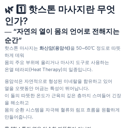
🌿 1️⃣ 핫스톤 마사지란 무엇
인가?
― “자연의 열이 몸의 언어로 전해지는
순간”
핫스톤 마사지는
화산암(용암석)
을 50~60℃ 정도로 따뜻
하게 데워
몸의 주요 부위에 올리거나 마사지 도구로 사용하는
온열 테라피(Heat Therapy)의 일종입니다.
용암석은 자연적으로 형성된 미네랄을 함유하고 있어
열을 오랫동안 머금는 특성이 뛰어납니다.
이 돌의 따뜻한 온도가 근육의 깊은 층까지 스며들어 긴장
을 해소하고
몸의 순환 시스템을 자극해 혈류와 림프 흐름을 원활하게
만들어줍니다.