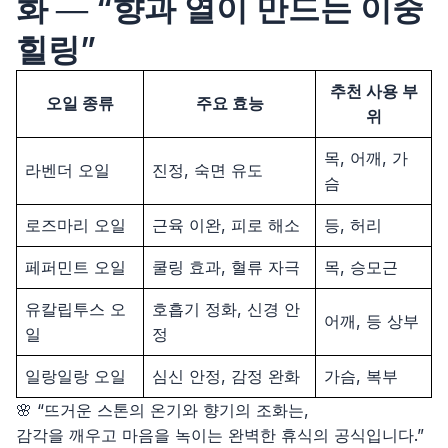
화 ― “향과 열이 만드는 이중
힐링”
추천 사용 부
오일 종류
주요 효능
위
목, 어깨, 가
라벤더 오일
진정, 숙면 유도
슴
로즈마리 오일
근육 이완, 피로 해소
등, 허리
페퍼민트 오일
쿨링 효과, 혈류 자극
목, 승모근
유칼립투스 오
호흡기 정화, 신경 안
어깨, 등 상부
일
정
일랑일랑 오일
심신 안정, 감정 완화
가슴, 복부
🌸 “뜨거운 스톤의 온기와 향기의 조화는,
감각을 깨우고 마음을 녹이는 완벽한 휴식의 공식입니다.”