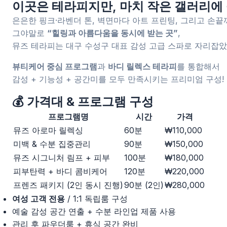
이곳은 테라피지만, 마치 작은 갤러리에
은은한 핑크·라벤더 톤, 벽면마다 아트 프린팅, 그리고 손
그야말로
“힐링과 아름다움을 동시에 받는 곳”
,
뮤즈 테라피는 대구 수성구 대표 감성 고급 스파로 자리잡았
뷰티케어 중심 프로그램
과
바디 릴렉스 테라피
를 통합해서
감성 + 기능성 + 공간미를 모두 만족시키는 프리미엄 구성!
💰 가격대 & 프로그램 구성
프로그램명
시간
가격
뮤즈 아로마 릴렉싱
60분
₩110,000
미백 & 수분 집중관리
90분
₩150,000
뮤즈 시그니처 림프 + 피부
100분
₩180,000
피부탄력 + 바디 콤비케어
120분
₩220,000
프렌즈 패키지 (2인 동시 진행)
90분 (2인)
₩280,000
여성 고객 전용
/ 1:1 독립룸 구성
예술 감성 공간 연출 + 수분 라인업 제품 사용
관리 후 파우더룸 + 휴식 공간 완비