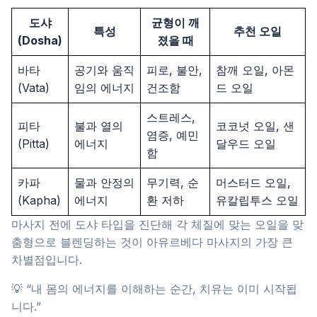
도샤
균형이 깨
특성
추천 오일
(Dosha)
졌을 때
바타
공기와 움직
피로, 불안,
참깨 오일, 아몬
(Vata)
임의 에너지
건조함
드 오일
스트레스,
피타
불과 열의
코코넛 오일, 샌
염증, 예민
(Pitta)
에너지
달우드 오일
함
카파
물과 안정의
무기력, 순
머스터드 오일,
(Kapha)
에너지
환 저하
유칼립투스 오일
마사지 전에 도샤 타입을 진단해 각 체질에 맞는 오일을 맞
춤형으로 블렌딩하는 것이 아유르베다 마사지의 가장 큰
차별점입니다.
💡 “내 몸의 에너지를 이해하는 순간, 치유는 이미 시작됩
니다.”