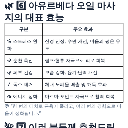
🌿 6️⃣ 아유르베다 오일 마사
지의 대표 효능
구분
주요 효과
🌸 스트레스 완
신경 안정, 수면 개선, 마음의 평온 유
화
도
💎 순환 촉진
림프·혈류 자극으로 피로 회복
🌿 피부 건강
보습 강화, 윤기·탄력 개선
💧 독소 제거
체내 노폐물 배출 및 해독 효과
🪷 에너지 정화
마르마 포인트 자극으로 활력 회복
💬 “한 번의 터치로 근육이 풀리고, 여러 번의 경험으로 마
음이 정화됩니다.”
🌺 7️⃣ 이런 분들께 추천드립