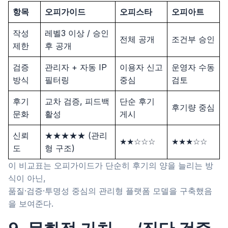
항목
오피가이드
오피스타
오피아트
작성
레벨3 이상 / 승인
전체 공개
조건부 승인
제한
후 공개
검증
관리자 + 자동 IP
이용자 신고
운영자 수동
방식
필터링
중심
검토
후기
교차 검증, 피드백
단순 후기
후기량 중심
문화
활성
게시
신뢰
★★★★★ (관리
★★☆☆☆
★★★☆☆
도
형 구조)
이 비교표는 오피가이드가 단순히 후기의 양을 늘리는 방
식이 아닌,
품질·검증·투명성 중심의 관리형 플랫폼 모델을 구축했음
을 보여준다.