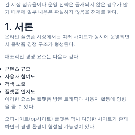
간 시장 점유율이나 운영 전략은 공개되지 않은 경우가 많
기 때문에 일부 내용은 확실하지 않음을 전제로 한다.
1. 서론
온라인 플랫폼 시장에서는 여러 사이트가 동시에 운영되면
서 플랫폼 경쟁 구조가 형성된다.
대표적인 경쟁 요소는 다음과 같다.
콘텐츠 규모
사용자 참여도
검색 노출
플랫폼 인지도
이러한 요소는 플랫폼 방문 트래픽과 사용자 활동에 영향
을 줄 수 있다.
오피사이트(op사이트) 플랫폼 역시 다양한 사이트가 존재
하면서 경쟁 환경이 형성될 가능성이 있다.