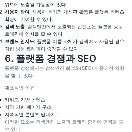
워드에 노출될 가능성이 있다.
사용자 참여
: 사용자 후기와 게시판 활동은 플랫폼 콘텐츠
확장에 기여할 수 있다.
검색 노출
: 검색엔진에서 노출되는 콘텐츠는 플랫폼 방문
트래픽에 영향을 줄 수 있다.
브랜드 인지도
: 플랫폼 이름 자체가 검색어로 사용될 경우
직접 방문 트래픽이 증가할 수 있다.
6. 플랫폼 경쟁과 SEO
플랫폼 경쟁에서는 검색엔진 최적화(SEO)가 중요한 역할
을 할 수 있다.
대표적인 이유
키워드 기반 콘텐츠
지역 기반 페이지 구조
지속적인 콘텐츠 업데이트
이러한 요소는 검색엔진 노출과 트래픽 증가에 영향을 줄
수 있다.