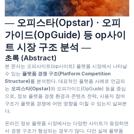
― 오피스타(Opstar) · 오피
가이드(OpGuide) 등 op사이
트 시장 구조 분석 ―
초록 (Abstract)
본 문서는 오피사이트(op사이트) 플랫폼 시장에서 나타날
수 있는
플랫폼 경쟁 구조(Platform Competition
Structure)
를 분석한다. 대표적인 플랫폼 사례로 언급되
는
오피스타(Opstar)
와 오피가이드(OpGuide) 등을 중심
으로, 정보 플랫폼 경쟁 환경과 콘텐츠 전략, 사용자 참여
구조가 플랫폼 경쟁에 어떤 영향을 미칠 수 있는지 살펴본
다.
온라인 정보 플랫폼 시장에서는 다양한 사이트가 등장하면
서 경쟁 구조가 형성되는 경우가 많다. 다만 실제 플랫폼