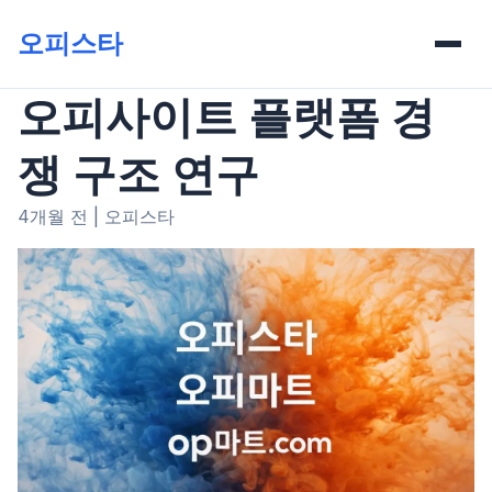
오피스타
오피사이트 플랫폼 경
쟁 구조 연구
4개월 전
|
오피스타