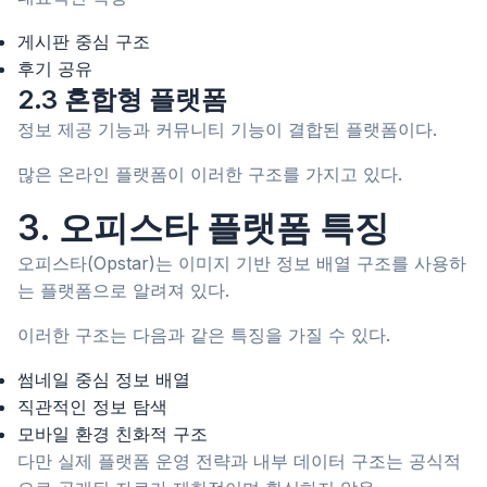
게시판 중심 구조
후기 공유
2.3 혼합형 플랫폼
정보 제공 기능과 커뮤니티 기능이 결합된 플랫폼이다.
많은 온라인 플랫폼이 이러한 구조를 가지고 있다.
3. 오피스타 플랫폼 특징
오피스타(Opstar)는 이미지 기반 정보 배열 구조를 사용하
는 플랫폼으로 알려져 있다.
이러한 구조는 다음과 같은 특징을 가질 수 있다.
썸네일 중심 정보 배열
직관적인 정보 탐색
모바일 환경 친화적 구조
다만 실제 플랫폼 운영 전략과 내부 데이터 구조는 공식적