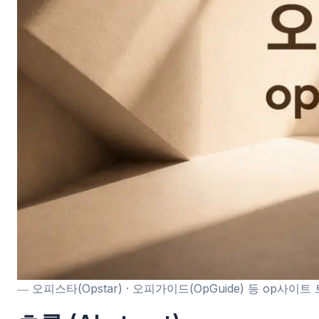
― 오피스타(Opstar) · 오피가이드(OpGuide) 등 op사이