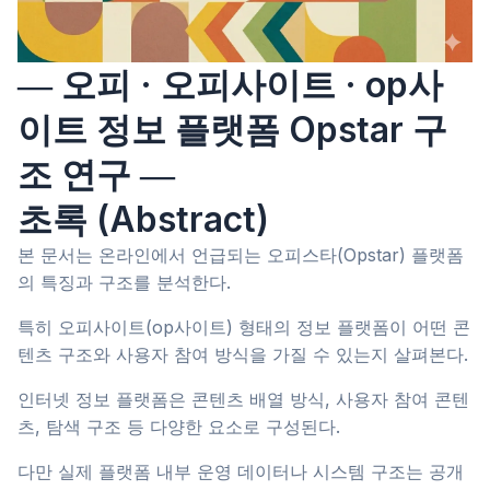
― 오피 · 오피사이트 · op사
이트 정보 플랫폼 Opstar 구
조 연구 ―
초록 (Abstract)
본 문서는 온라인에서 언급되는 오피스타(Opstar) 플랫폼
의 특징과 구조를 분석한다.
특히 오피사이트(op사이트) 형태의 정보 플랫폼이 어떤 콘
텐츠 구조와 사용자 참여 방식을 가질 수 있는지 살펴본다.
인터넷 정보 플랫폼은 콘텐츠 배열 방식, 사용자 참여 콘텐
츠, 탐색 구조 등 다양한 요소로 구성된다.
다만 실제 플랫폼 내부 운영 데이터나 시스템 구조는 공개