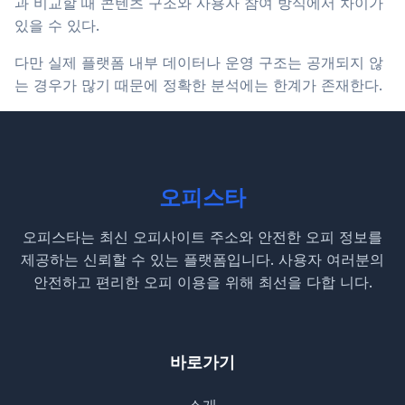
과 비교할 때 콘텐츠 구조와 사용자 참여 방식에서 차이가
있을 수 있다.
다만 실제 플랫폼 내부 데이터나 운영 구조는 공개되지 않
는 경우가 많기 때문에 정확한 분석에는 한계가 존재한다.
오피스타
오피스타는 최신 오피사이트 주소와 안전한 오피 정보를
제공하는 신뢰할 수 있는 플랫폼입니다. 사용자 여러분의
안전하고 편리한 오피 이용을 위해 최선을 다합 니다.
바로가기