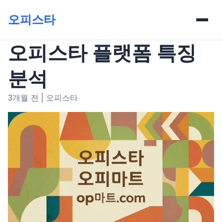
오피스타
오피스타 플랫폼 특징
분석
3개월 전
|
오피스타