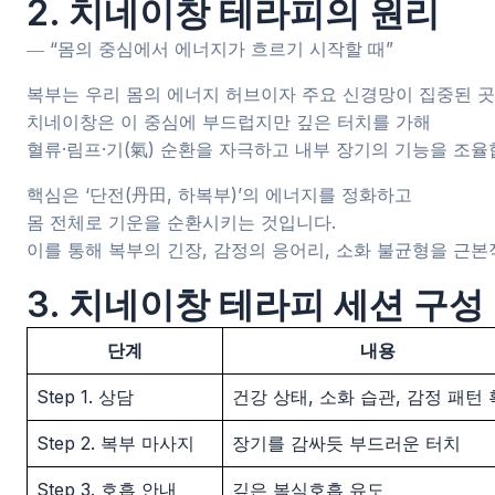
2. 치네이창 테라피의 원리
― “몸의 중심에서 에너지가 흐르기 시작할 때”
복부는 우리 몸의 에너지 허브이자 주요 신경망이 집중된 곳
치네이창은 이 중심에 부드럽지만 깊은 터치를 가해
혈류·림프·기(氣) 순환을 자극하고 내부 장기의 기능을 조율
핵심은 ‘단전(丹田, 하복부)’의 에너지를 정화하고
몸 전체로 기운을 순환시키는 것입니다.
이를 통해 복부의 긴장, 감정의 응어리, 소화 불균형을 근
3. 치네이창 테라피 세션 구성
단계
내용
Step 1. 상담
건강 상태, 소화 습관, 감정 패턴
Step 2. 복부 마사지
장기를 감싸듯 부드러운 터치
Step 3. 호흡 안내
깊은 복식호흡 유도