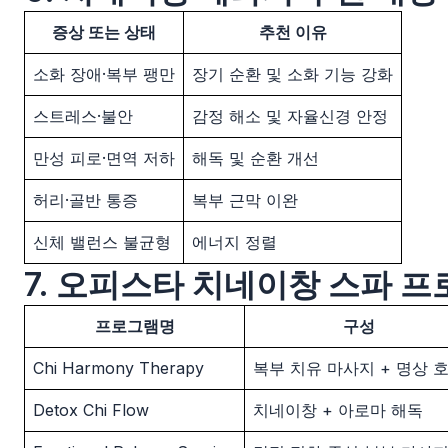
증상 또는 상태
추천 이유
소화 장애·복부 팽만
장기 순환 및 소화 기능 강화
스트레스·불안
감정 해소 및 자율신경 안정
만성 피로·면역 저하
해독 및 순환 개선
허리·골반 통증
복부 근막 이완
신체 밸런스 불균형
에너지 정렬
7. 오피스타 치네이창 스파 
프로그램명
구성
Chi Harmony Therapy
복부 치유 마사지 + 명상 
Detox Chi Flow
치네이창 + 아로마 해독