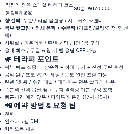
직장인 전용 스페셜 테라피 코스
90분
₩170,000
(타임특가 운영)
향 선택:
무향 / 라임 블렌딩 / 시트러스 라벤더
복부 핫크림 + 하체 온찜 + 수분팩
(리프팅/쿨링/진정 중 선
택)
샤워실 / 파우더룸 / 린넨 세팅 / 1인 1룸 구성
응대 최소 / 무음 요청 시 벨 응답 OFF 가능
🌿 테라피 포인트
복부 림프 집중 → 장순환 + 하체 부기 + 진정 루틴 완성
음악 無 / 조도 2단계 세팅 / 온도 완전 조절 가능
린넨 1회용 / 수건 개별 / 테라피복 전용 살균기 사용
수분팩 선택 옵션 有 + 두피 릴렉싱 기본 구성 포함
퇴근시간 예약 많음 / 타임특가 운영 (17시~19시)
📲 예약 방법 & 요청 팁
전화
인스타그램 DM
카카오톡 채널