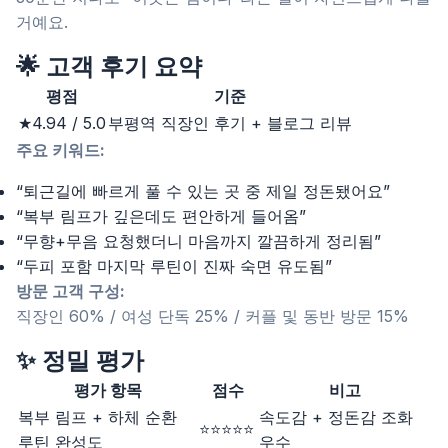
거예요.
🌟 고객 후기 요약
평점
기준
★4.94 / 5.0
부평역 직장인 후기 + 블로그 리뷰
주요 키워드:
“퇴근길에 빠르게 풀 수 있는 곳 중 제일 정돈됐어요”
“복부 림프가 깊은데도 편안하게 들어옴”
“무향+무음 요청했더니 마음까지 깔끔하게 정리됨”
“두피 포함 마지막 루틴이 진짜 숙면 유도됨”
방문 고객 구성:
직장인 60% / 여성 단독 25% / 커플 및 동반 방문 15%
✨ 정밀 평가
평가 항목
점수
비고
복부 림프 + 하체 순환
속도감 + 정돈감 조화
⭐⭐⭐⭐⭐
루틴 완성도
우수