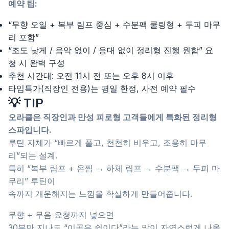
예약 팁:
“무향 오일 + 복부 림프 중심 + 수분팩 쿨링형 + 두피 마무
리 포함”
“조도 낮게 / 음악 없이 / 응대 없이 정리형 진행 원함” 요
청 시 완벽 구성
추천 시간대: 오전 11시 전 또는 오후 8시 이후
타임특가(직장인 전용)는 평일 한정, 사전 예약 필수
💡 TIP
오라클은 직장인과 만성 피로형 고객들에게 특화된 정리형
스파입니다.
루틴 자체가 “빠르게 풀고, 천천히 비우고, 조용히 마무
리”되는 설계.
특히 “복부 림프 + 온찜 → 하체 림프 → 수분팩 → 두피 마
무리” 루틴이
속까지 개운해지는 느낌을 확실하게 만들어줍니다.
무향 + 무음 요청까지 넣으면
30분만 지나도 “이곳은 쉼이다”라는 말이 자연스럽게 나올