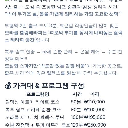
“속이 무거운 날, 몸을 가볍게 정리하는 가장 고요한 선택.”
부평역 2번 출구 도보 3분, 퇴근길 직장인들이 많이 찾는
오라클 힐링테라피는 ‘피로와 부기를 동시에 내려놓는 릴렉
스 테라피 공간’
입니다.
복부 림프 집중 → 하체 순환 관리 → 온찜 케어 → 수분 진
정팩 마무리
도심형 스파지만 ‘속도감 있는 감정 비움’
이 가능한 곳으로,
짧은 시간 안에 깊은 릴렉스를 원할 때 강력 추천합니다.
💰 가격대 & 프로그램 구성
프로그램명
시간
가격
릴렉싱 아로마 라이트 코스
60분
₩110,000
복부 림프 + 하체 순환 코스
90분
₩160,000
오라클 시그니처 릴렉스 루틴
100분
₩195,000
수분 진정팩 + 두피 마무리 콤보
120분
₩250,000