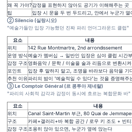
왜 꼭 가야?
감정을 표현하지 않아도 공기가 이해해주는 곳
팁
입장 시 문을 두 번 두드리고, 안에서 누군가 
② Silencio (실랑시오)
"예술가들만 입장 가능했던 진짜 파리 언더그라운드 클럽"
요소
내용
위치
142 Rue Montmartre, 2nd arrondissement
운영 방식
예술가 멤버십 → 일반인 입장은 심야 클럽 시간
감정 구조
영화음악 / 문학 / 미술을 술과 리듬으로 변환시
포인트
입장 후 말하지 말고, 조명을 바라보다 음악을 기
추천 이유
파리의 밤이 '예술적일 수 있다'는 것을 증명해주
③ Le Comptoir Général (르 콩투아 제네랄)
"파리의 사회적 감각과 감정이 동시에 흐르는 복합문화 바"
요소
내용
위치
Canal Saint-Martin 부근, 80 Quai de Jemmape
구조
카페+갤러리+바 복합 공간 / 로우 키 조도 + 빈
감정 구조
조용히 앉아 있으면, 누군가 옆에 앉는다