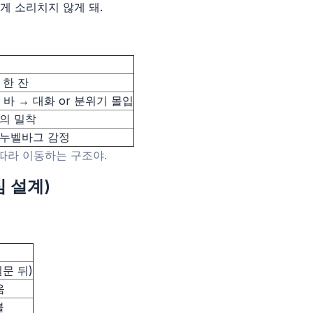
게 소리치지 않게 돼.
 한 잔
바 → 대화 or 분위기 몰입
의 밀착
는 누벨바그 감정
 따라 이동하는 구조야.
심 설계)
비밀문 뒤)
음
볼