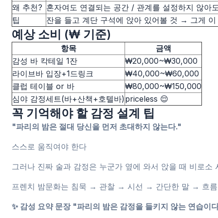
왜 추천?
혼자여도 연결되는 공간 / 관계를 설정하지 않아도 
팁
잔을 들고 계단 구석에 앉아 있어볼 것 → 그게 이
예상 소비 (₩ 기준)
항목
금액
감성 바 칵테일 1잔
₩20,000~₩30,000
라이브바 입장+1드링크
₩40,000~₩60,000
클럽 테이블 or 바
₩80,000~₩150,000
심야 감정세트(바+산책+호텔바)
priceless 😌
꼭 기억해야 할 감정 설계 팁
"파리의 밤은 절대 당신을 먼저 초대하지 않는다."
스스로 움직여야 한다
그러나 진짜 술과 감정은 누군가 옆에 와서 앉을 때 비로소
프렌치 밤문화는 침묵 → 관찰 → 시선 → 간단한 말 → 흐
✨ 감성 요약 문장 "파리의 밤은 감정을 들키지 않는 연습이다.