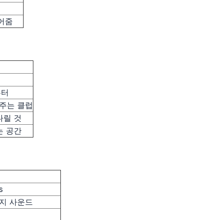
열어줌
부터
켜주는 클럽
다릴 것
는 공간
s
티지 사운드