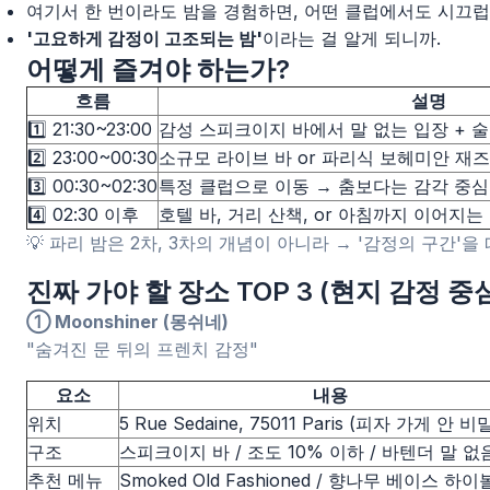
여기서 한 번이라도 밤을 경험하면, 어떤 클럽에서도 시끄럽
'고요하게 감정이 고조되는 밤'
이라는 걸 알게 되니까.
어떻게 즐겨야 하는가?
흐름
설명
1️⃣ 21:30~23:00
감성 스피크이지 바에서 말 없는 입장 + 술
2️⃣ 23:00~00:30
소규모 라이브 바 or 파리식 보헤미안 재즈 
3️⃣ 00:30~02:30
특정 클럽으로 이동 → 춤보다는 감각 중심
4️⃣ 02:30 이후
호텔 바, 거리 산책, or 아침까지 이어지
💡 파리 밤은 2차, 3차의 개념이 아니라 → '감정의 구간'을
진짜 가야 할 장소 TOP 3 (현지 감정 중
① Moonshiner (몽쉬네)
"숨겨진 문 뒤의 프렌치 감정"
요소
내용
위치
5 Rue Sedaine, 75011 Paris (피자 가게 안 
구조
스피크이지 바 / 조도 10% 이하 / 바텐더 말 없
추천 메뉴
Smoked Old Fashioned / 향나무 베이스 하이