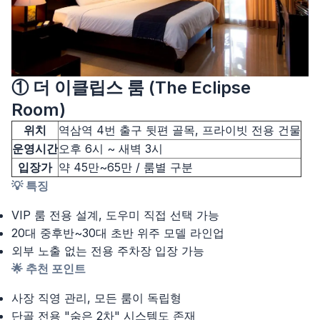
① 더 이클립스 룸 (The Eclipse
Room)
위치
역삼역 4번 출구 뒷편 골목, 프라이빗 전용 건물
운영시간
오후 6시 ~ 새벽 3시
입장가
약 45만~65만 / 룸별 구분
💡 특징
VIP 룸 전용 설계, 도우미 직접 선택 가능
20대 중후반~30대 초반 위주 모델 라인업
외부 노출 없는 전용 주차장 입장 가능
🌟 추천 포인트
사장 직영 관리, 모든 룸이 독립형
단골 전용 "숨은 2차" 시스템도 존재